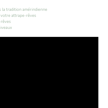
s la tradition amérindienne
 votre attrape-rêves
-rêves
niveaux