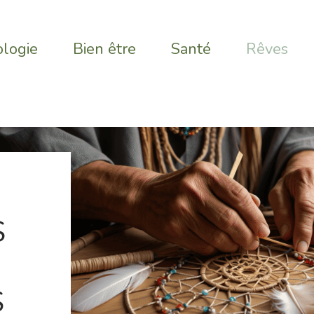
logie
Bien être
Santé
Rêves
S
S