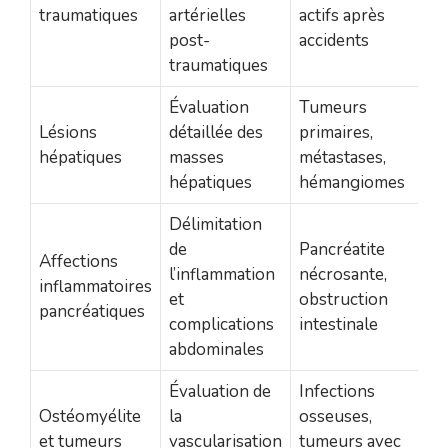
traumatiques
artérielles
actifs après
post-
accidents
traumatiques
Évaluation
Tumeurs
Lésions
détaillée des
primaires,
hépatiques
masses
métastases,
hépatiques
hémangiomes
Délimitation
de
Pancréatite
Affections
l’inflammation
nécrosante,
inflammatoires
et
obstruction
pancréatiques
complications
intestinale
abdominales
Évaluation de
Infections
Ostéomyélite
la
osseuses,
et tumeurs
vascularisation
tumeurs avec