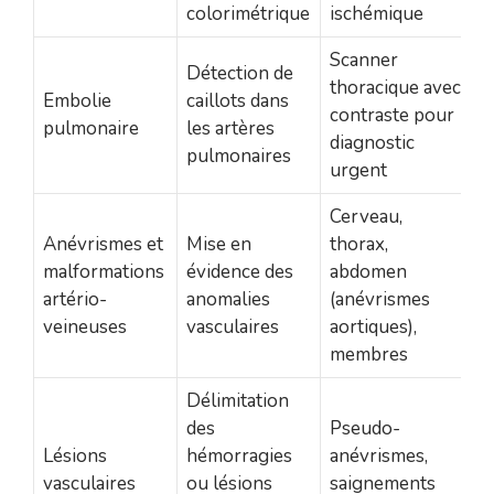
colorimétrique
ischémique
Scanner
Détection de
thoracique avec
Embolie
caillots dans
contraste pour
pulmonaire
les artères
diagnostic
pulmonaires
urgent
Cerveau,
Anévrismes et
Mise en
thorax,
malformations
évidence des
abdomen
artério-
anomalies
(anévrismes
veineuses
vasculaires
aortiques),
membres
Délimitation
des
Pseudo-
Lésions
hémorragies
anévrismes,
vasculaires
ou lésions
saignements