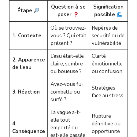
Question à se
Signification
Étape
poser
possible
Où se trouviez-
Repères de
1. Contexte
vous ? Qui était
sécurité ou de
présent ?
vulnérabilité
L’eau était-elle
Clarté
2. Apparence
claire, sombre
émotionnelle
de l’eau
ou boueuse ?
ou confusion
Avez-vous fui,
Stratégies
3. Réaction
combattu ou
face au stress
surfé ?
La vague a-t-
Rupture
elle tout
4.
définitive ou
emporté ou
Conséquence
opportunité
est-elle passée