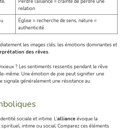
té,
Perdre l’alliance = crainte de perdre une
relation
ou
Église = recherche de sens, nature =
authenticité
atement les images clés, les émotions dominantes et
erprétation des rêves
.
nxieux ? Les sentiments ressentis pendant le rêve
lle-même. Une émotion de joie peut signifier une
ue signale généralement une résistance au
mboliques
dentité sociale et intime. L’
alliance
évoque la
t spirituel, intime ou social. Comparez ces éléments