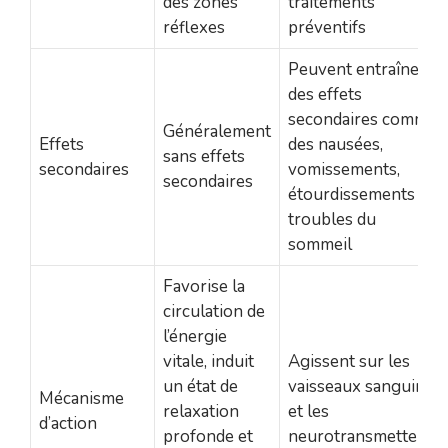
des zones
traitements
réflexes
préventifs
Peuvent entraîner
des effets
secondaires comme
Généralement
Effets
des nausées,
sans effets
secondaires
vomissements,
secondaires
étourdissements et
troubles du
sommeil
Favorise la
circulation de
l’énergie
vitale, induit
Agissent sur les
un état de
vaisseaux sanguins
Mécanisme
relaxation
et les
d’action
profonde et
neurotransmetteurs