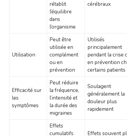
rétablit
cérébraux
l’équilibre
dans
l’organisme
Peut être
Utilisés
utilisée en
principalement
Utilisation
complément
pendant la crise ou
ou en
en prévention chez
prévention
certains patients
Peut réduire
Soulagent
Efficacité sur
la fréquence,
généralement la
les
l’intensité et
douleur plus
symptômes
la durée des
rapidement
migraines
Effets
cumulatifs
Effets souvent plus