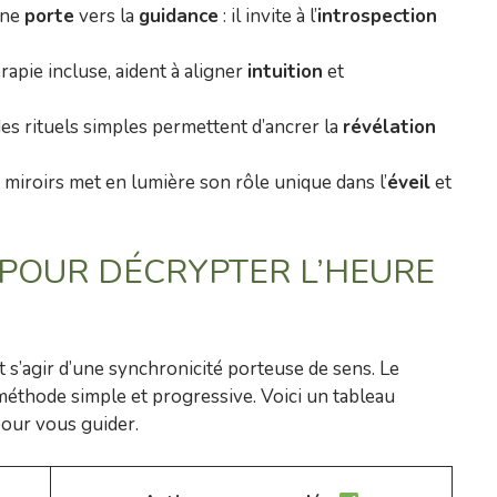
une
porte
vers la
guidance
: il invite à l’
introspection
apie incluse, aident à aligner
intuition
et
des rituels simples permettent d’ancrer la
révélation
iroirs met en lumière son rôle unique dans l’
éveil
et
S POUR DÉCRYPTER L’HEURE
eut s’agir d’une synchronicité porteuse de sens. Le
éthode simple et progressive. Voici un tableau
pour vous guider.