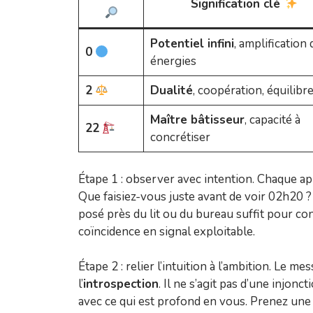
Signification clé
Potentiel infini
, amplification 
0
énergies
2
Dualité
, coopération, équilibr
Maître bâtisseur
, capacité à
22
concrétiser
Étape 1 : observer avec intention. Chaque app
Que faisiez-vous juste avant de voir 02h20 
posé près du lit ou du bureau suffit pour c
coïncidence en signal exploitable.
Étape 2 : relier l’intuition à l’ambition. Le me
l’
introspection
. Il ne s’agit pas d’une injonc
avec ce qui est profond en vous. Prenez une 