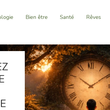
logie
Bien être
Santé
Rêves
EZ
E
E