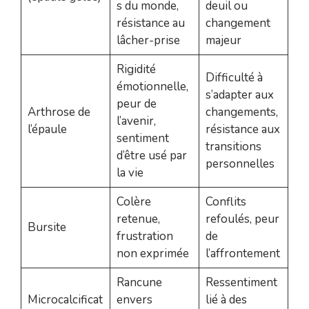
s du monde,
deuil ou
résistance au
changement
lâcher-prise
majeur
Rigidité
Difficulté à
émotionnelle,
s’adapter aux
peur de
Arthrose de
changements,
l’avenir,
l’épaule
résistance aux
sentiment
transitions
d’être usé par
personnelles
la vie
Colère
Conflits
retenue,
refoulés, peur
Bursite
frustration
de
non exprimée
l’affrontement
Rancune
Ressentiment
Microcalcificat
envers
lié à des