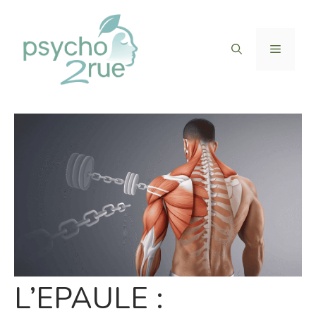
Aller
au
contenu
Menu
L’EPAULE :